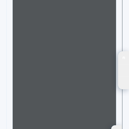
ก
ปร
ปร
ตัว