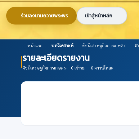
ข้ามไปยังเนื้อหาหลัก
0-2579-8161
nabc@nabc.go.th
ร่วมลงนามถวายพระพร
เข้าสู่หน้าหลัก
ศูนย์ข้อมูลเกษตรแห่งชาติ
National Agricultural Big Data Center
หน้าแรก
บทวิเคราะห์
ดัชนีเศรษฐกิจการเกษตร
รา
รายละเอียดรายงาน
ดัชนีเศรษฐกิจการเกษตร
·
0 เข้าชม
·
0 ดาวน์โหลด