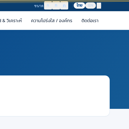
ก
ก
ก
ไทย
EN
ขนาด
& วิเคราะห์
ความโปร่งใส / องค์กร
ติดต่อเรา