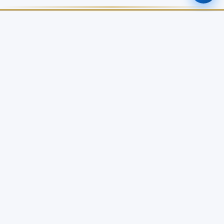
ศูนย์ข้อมูลเกษตรแห่งชาติ
สำนักงานเศรษฐกิจการเกษตร
เกี่ยวกับเรา
บริการข้อมูล
เกี่ยวกับ NABC
บัญชีข้อมูลเกษตรแห่งชาติ
วิสัยทัศน์ / พันธกิจ
Open Data Catalog
โครงสร้างหน่วยงาน
Dashboard จังหวัด
คณะอนุกรรมการจัดการข้อมูล
API Service