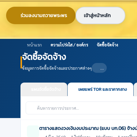
ข้ามไปยังเนื้อหาหลัก
0-2579-8161
nabc@nabc.go.th
ร่วมลงนามถวายพระพร
เข้าสู่หน้าหลัก
ศูนย์ข้อมูลเกษตรแห่งชาติ
National Agricultural Big Data Center
หน้าแรก
ความโปร่งใส / องค์กร
จัดซื้อจัดจ้าง
จัดซื้อจัดจ้าง
ข้อมูลการจัดซื้อจัดจ้างและประกาศต่างๆ
…
แผนจัดซื้อจัดจ้าง
เผยแพร่ TOR และราคากลาง
รายการประกาศจัดซื้อจัดจ้าง
ตารางแสดงวงเงินงบประมาณ (แบบ บก.06) จ้างบ
4 มี.ค. 2569
1 ไฟล์แนบ
19 เข้าชม
1 ดาวน์โห