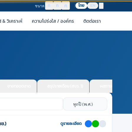
ก
ก
ก
ไทย
EN
ขนาด
& วิเคราะห์
ความโปร่งใส / องค์กร
ติดต่อเรา
ขายทอดตลาด
สรุปรายเดือน (สขร. 1)
ผลการจัดซื้อจัดจ้า
ช.)
ดูรายละเอียด