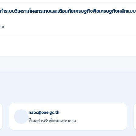
ระบบวิเคราะห์ผลกระทบและเตือนภัยเศรษฐกิจพืชเศรษฐกิจหลักแบบอั
ลด
nabc@oae.go.th
อีเมลสำหรับติดต่อสอบถาม