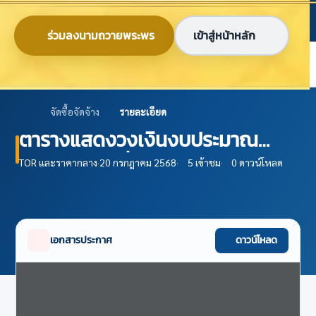
ข้ามไปยังเนื้อหาหลัก
ก
ก
ก
ไทย
EN
ร่วมลงนามถวายพระพร
เข้าสู่หน้าหลัก
ศูนย์ข้อมูลเกษตรแห่งชาติ
จัดซื้อจัดจ้าง
รายละเอียด
ตารางแสดงวงเงินงบประมาณ
(บก.04) จ้างที่ปรึกษาพัฒนาระบบ
TOR และราคากลาง
·
20 กรกฎาคม 2568
·
5 เข้าชม
·
0 ดาวน์โหลด
ข้อมูลสารสนเทศการเกษตร เพื่อ
การบริหารจัดการฟาร์ม โดยวิธี
ประกาศเชิญชวนทั่วไป ปีงบประมาณ
เอกสารประกาศ
ดาวน์โหลด
2568 ครั้งที่ 2 (ศกช.)