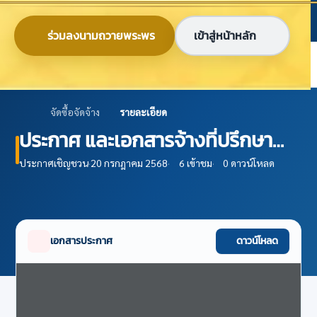
ข้ามไปยังเนื้อหาหลัก
ก
ก
ก
ไทย
EN
ร่วมลงนามถวายพระพร
เข้าสู่หน้าหลัก
ศูนย์ข้อมูลเกษตรแห่งชาติ
จัดซื้อจัดจ้าง
รายละเอียด
ประกาศ และเอกสารจ้างที่ปรึกษา
พัฒนาระบบข้อมูลสารสนเทศ
ประกาศเชิญชวน
·
20 กรกฎาคม 2568
·
6 เข้าชม
·
0 ดาวน์โหลด
การเกษตร เพื่อการบริหารจัดการ
ฟาร์ม โดยวิธีประกาศเชิญชวนทั่วไป
ปีงบประมาณ 2568 ครั้งที่ 2 (ศกช.)
เอกสารประกาศ
ดาวน์โหลด