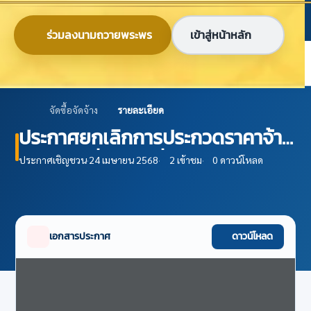
ข้ามไปยังเนื้อหาหลัก
ก
ก
ก
ไทย
EN
ร่วมลงนามถวายพระพร
เข้าสู่หน้าหลัก
ศูนย์ข้อมูลเกษตรแห่งชาติ
จัดซื้อจัดจ้าง
รายละเอียด
ประกาศยกเลิกการประกวดราคาจ้าง
พัฒนาเครื่องมือเพื่อวิเคราะห์ผลกระ
ประกาศเชิญชวน
·
24 เมษายน 2568
·
2 เข้าชม
·
0 ดาวน์โหลด
ทบจากการใช้นโยบายมาตรการ
ทางการเกษตร ด้วยวิธีประกวดราคา
อิเล็กทรอนิกส์ (e-bidding)
เอกสารประกาศ
ดาวน์โหลด
ปีงบประมาณ พ.ศ. 2565