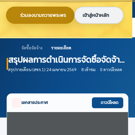
ข้ามไปยังเนื้อหาหลัก
ก
ก
ก
ไทย
EN
ร่วมลงนามถวายพระพร
เข้าสู่หน้าหลัก
ศูนย์ข้อมูลเกษตรแห่งชาติ
จัดซื้อจัดจ้าง
รายละเอียด
สรุปผลการดำเนินการจัดซื้อจัดจ้าง
ในรอบเดือนมกราคม 2569 (แบบ
สรุปรายเดือน (สขร.1)
·
24 เมษายน 2569
·
8 เข้าชม
·
0 ดาวน์โหลด
สขร .1)
เอกสารประกาศ
ดาวน์โหลด