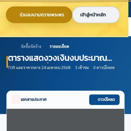
ข้ามไปยังเนื้อหาหลัก
ก
ก
ก
ไทย
EN
ร่วมลงนามถวายพระพร
เข้าสู่หน้าหลัก
ศูนย์ข้อมูลเกษตรแห่งชาติ
จัดซื้อจัดจ้าง
รายละเอียด
ตารางแสดงวงเงินงบประมาณ
บก.04 จ้างที่ปรึกษาพัฒนาระบบ
TOR และราคากลาง
·
24 เมษายน 2568
·
3 เข้าชม
·
0 ดาวน์โหลด
ข้อมูลสารสนเทศการเกษตรเพื่อการ
บริหารจัดการฟาร์ม ปีงบประมาณ
พ.ศ. 2567 ครั้งที่ 1
เอกสารประกาศ
ดาวน์โหลด