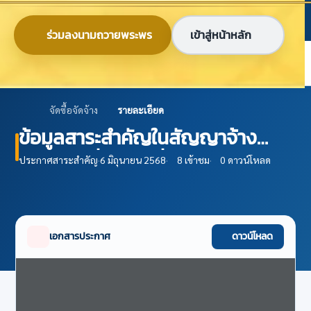
ข้ามไปยังเนื้อหาหลัก
ก
ก
ก
ไทย
EN
ร่วมลงนามถวายพระพร
เข้าสู่หน้าหลัก
ศูนย์ข้อมูลเกษตรแห่งชาติ
จัดซื้อจัดจ้าง
รายละเอียด
ข้อมูลสาระสำคัญในสัญญาจ้าง
พัฒนาเครื่องมือเพื่อวิเคราะห์ผลกระ
ประกาศสาระสำคัญ
·
6 มิถุนายน 2568
·
8 เข้าชม
·
0 ดาวน์โหลด
ทบจากการใช้นโยบาย-มาตรการ
ทางการเกษตร ปีงบประมาณ พ.ศ.
2565
เอกสารประกาศ
ดาวน์โหลด