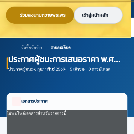
ข้ามไปยังเนื้อหาหลัก
ก
ก
ก
ไทย
EN
ร่วมลงนามถวายพระพร
เข้าสู่หน้าหลัก
ศูนย์ข้อมูลเกษตรแห่งชาติ
จัดซื้อจัดจ้าง
รายละเอียด
ประกาศผู้ชนะการเสนอราคา พ.ศ.
2567
ประกาศผู้ชนะ
·
6 กุมภาพันธ์ 2569
·
5 เข้าชม
·
0 ดาวน์โหลด
เอกสารประกาศ
ไม่พบไฟล์เอกสารสำหรับรายการนี้