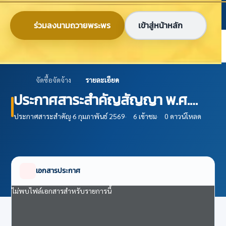
ข้ามไปยังเนื้อหาหลัก
ก
ก
ก
ไทย
EN
ร่วมลงนามถวายพระพร
เข้าสู่หน้าหลัก
ศูนย์ข้อมูลเกษตรแห่งชาติ
จัดซื้อจัดจ้าง
รายละเอียด
ประกาศสาระสำคัญสัญญา พ.ศ.
2566
ประกาศสาระสำคัญ
·
6 กุมภาพันธ์ 2569
·
6 เข้าชม
·
0 ดาวน์โหลด
เอกสารประกาศ
ไม่พบไฟล์เอกสารสำหรับรายการนี้