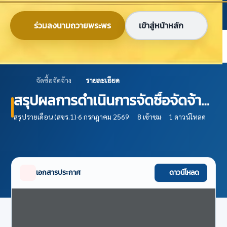
ข้ามไปยังเนื้อหาหลัก
ก
ก
ก
ไทย
EN
ร่วมลงนามถวายพระพร
เข้าสู่หน้าหลัก
ศูนย์ข้อมูลเกษตรแห่งชาติ
จัดซื้อจัดจ้าง
รายละเอียด
สรุปผลการดำเนินการจัดซื้อจัดจ้าง
ในรอบเดือน กรกฎาคม 2569
สรุปรายเดือน (สขร.1)
·
6 กรกฎาคม 2569
·
8 เข้าชม
·
1 ดาวน์โหลด
เอกสารประกาศ
ดาวน์โหลด