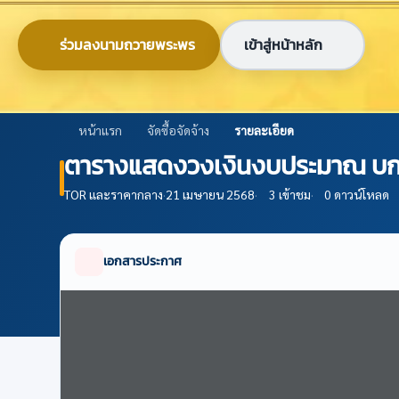
ข้ามไปยังเนื้อหาหลัก
0-2579-8161
nabc@nabc.go.th
ร่วมลงนามถวายพระพร
เข้าสู่หน้าหลัก
ศูนย์ข้อมูลเกษตรแห่งชาติ
National Agricultural Big Data Center
หน้าแรก
จัดซื้อจัดจ้าง
รายละเอียด
ตารางแสดงวงเงินงบประมาณ บก.0
เศรษฐกิจหลักแบบอัตโนมัติ ปีงบปร
TOR และราคากลาง
·
21 เมษายน 2568
·
3 เข้าชม
·
0 ดาวน์โหลด
เอกสารประกาศ