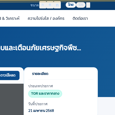
ก
ก
ก
ไทย
EN
ขนาด
& วิเคราะห์
ความโปร่งใส / องค์กร
ติดต่อเรา
บและเตือนภัยเศรษฐกิจพืช
รายละเอียด
ดาวน์โหลด
ประเภทประกาศ
TOR และราคากลาง
วันที่ประกาศ
21 เมษายน 2568