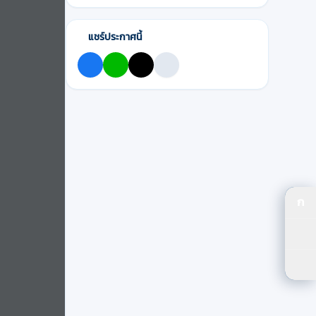
แชร์ประกาศนี้
ก
ปร
ปรั
ตัว