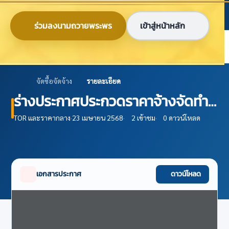
ข้ามไปยังเนื้อหาหลัก
ก
ก
ก
ไทย
EN
ร่วมลงนามถวายพระพร
เข้าสู่หน้าหลัก
ศูนย์ข้อมูลเกษตรแห่งชาติ
จัดซื้อจัดจ้าง
รายละเอียด
ร่างประกาศประกวดราคาจ้างจัดทำ
ระบบวิเคราะห์ผลกระทบและเตือนภัย
TOR และราคากลาง
·
23 เมษายน 2568
·
2 เข้าชม
·
0 ดาวน์โหลด
เศรษฐกิจพืชเศรษฐกิจหลักแบบ
อัตโนมัติ ด้วยวิธิประกวดราคา
อิเล็กทรอนิกส์ (e-bidding)
เอกสารประกาศ
ดาวน์โหลด
ปีงบประมาณ พ.ศ. 2565 ครั้งที่ 3