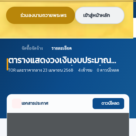
ข้ามไปยังเนื้อหาหลัก
ก
ก
ก
ไทย
EN
ร่วมลงนามถวายพระพร
เข้าสู่หน้าหลัก
ศูนย์ข้อมูลเกษตรแห่งชาติ
จัดซื้อจัดจ้าง
รายละเอียด
ตารางแสดงวงเงินงบประมาณ
(บก.05) พัฒนาเครื่องมือเพื่อ
TOR และราคากลาง
·
23 เมษายน 2568
·
4 เข้าชม
·
0 ดาวน์โหลด
วิเคราะห์ผลกระทบจากการใช้
นโยบายมาตรการทางการเกษตร
ปีงบประมาณ พ.ศ. 2565 ครั้งที่ 3
เอกสารประกาศ
ดาวน์โหลด