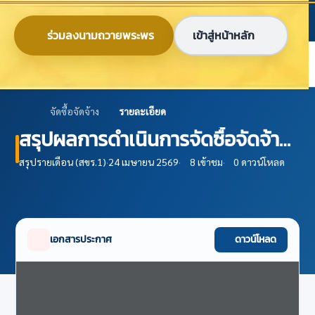
ข้ามไปยังเนื้อหาหลัก
ก
ก
ก
ไทย
EN
ร่วมลงนามถวายพระพร
เข้าสู่หน้าหลัก
ศูนย์ข้อมูลเกษตรแห่งชาติ
จัดซื้อจัดจ้าง
รายละเอียด
สรุปผลการดำเนินการจัดซื้อจัดจ้าง
ในรอบเดือน พฤศจิกายน 2568
สรุปรายเดือน (สขร.1)
·
24 เมษายน 2569
·
8 เข้าชม
·
0 ดาวน์โหลด
(แบบ สขร .1) (ไม่มีการจัดซื้อจัดจ้าง)
เอกสารประกาศ
ดาวน์โหลด