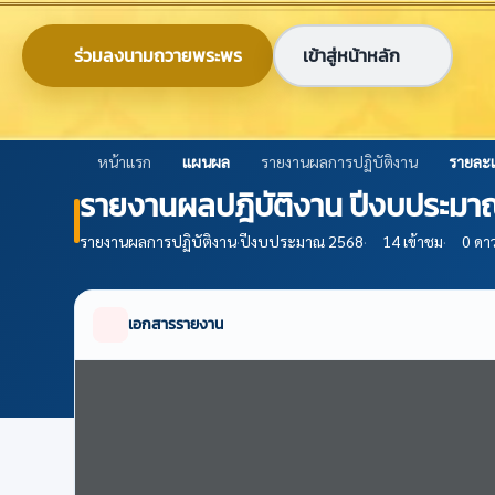
ข้ามไปยังเนื้อหาหลัก
0-2579-8161
nabc@nabc.go.th
ร่วมลงนามถวายพระพร
เข้าสู่หน้าหลัก
ศูนย์ข้อมูลเกษตรแห่งชาติ
National Agricultural Big Data Center
หน้าแรก
แผนผล
รายงานผลการปฏิบัติงาน
รายละเ
รายงานผลปฎิบัติงาน ปีงบประมาณ
รายงานผลการปฏิบัติงาน
·
ปีงบประมาณ 2568
·
14 เข้าชม
·
0 ดา
เอกสารรายงาน