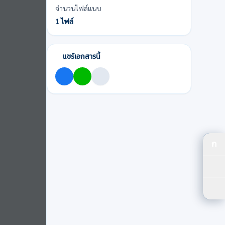
จำนวนไฟล์แนบ
1 ไฟล์
แชร์เอกสารนี้
ก
ปร
ปรั
ตัว