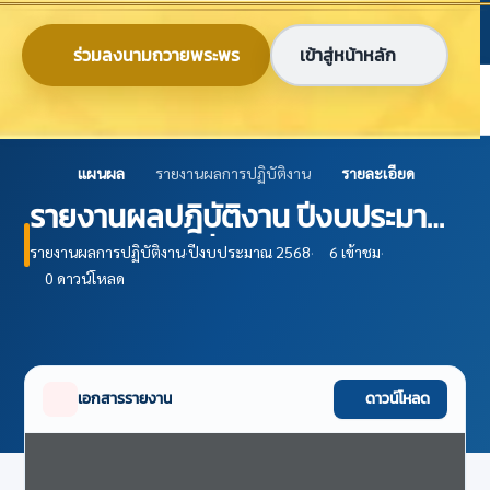
ข้ามไปยังเนื้อหาหลัก
ก
ก
ก
ไทย
EN
ร่วมลงนามถวายพระพร
เข้าสู่หน้าหลัก
ศูนย์ข้อมูลเกษตรแห่งชาติ
แผนผล
รายงานผลการปฏิบัติงาน
รายละเอียด
รายงานผลปฎิบัติงาน ปีงบประมาณ
2568 ไตรมาสที่ 2
รายงานผลการปฏิบัติงาน
·
ปีงบประมาณ 2568
·
6 เข้าชม
·
0 ดาวน์โหลด
เอกสารรายงาน
ดาวน์โหลด