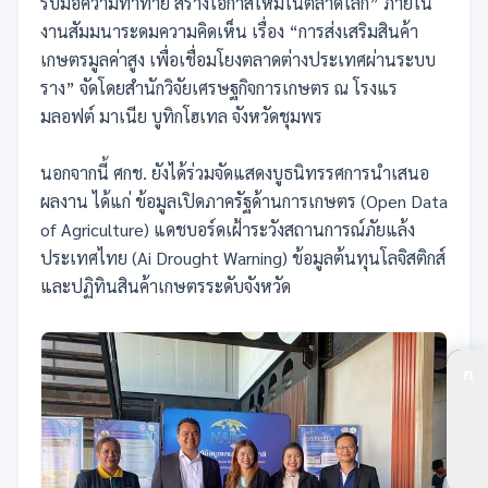
รับมือความท้าทาย สร้างโอกาสใหม่ในตลาดโลก” ภายใน
งานสัมมนาระดมความคิดเห็น เรื่อง “การส่งเสริมสินค้า
เกษตรมูลค่าสูง เพื่อเชื่อมโยงตลาดต่างประเทศผ่านระบบ
ราง” จัดโดยสำนักวิจัยเศรษฐกิจการเกษตร ณ โรงแร
มลอฟต์ มาเนีย บูทิกโฮเทล จังหวัดชุมพร
นอกจากนี้ ศกช. ยังได้ร่วมจัดแสดงบูธนิทรรศการนำเสนอ
ผลงาน ได้แก่ ข้อมูลเปิดภาครัฐด้านการเกษตร (Open Data
of Agriculture) แดชบอร์ดเฝ้าระวังสถานการณ์ภัยแล้ง
ประเทศไทย (Ai Drought Warning) ข้อมูลต้นทุนโลจิสติกส์
และปฏิทินสินค้าเกษตรระดับจังหวัด
ก
ปร
ปร
ตัว