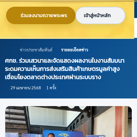
ข้ามไปยังเนื้อหาหลัก
ก
ก
ก
ไทย
EN
ร่วมลงนามถวายพระพร
เข้าสู่หน้าหลัก
ศูนย์ข้อมูลเกษตรแห่งชาติ
ข่าวประชาสัมพันธ์
รายละเอียดข่าว
ศกช. ร่วมเสวนาและจัดแสดงผลงานในงานสัมมนา
ระดมความเห็นการส่งเสริมสินค้าเกษตรมูลค่าสูง
เชื่อมโยงตลาดต่างประเทศผ่านระบบราง
29 เมษายน 2568
1 ครั้ง