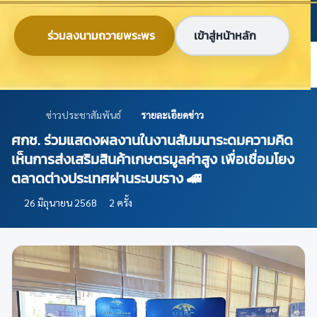
ข้ามไปยังเนื้อหาหลัก
ก
ก
ก
ไทย
EN
ร่วมลงนามถวายพระพร
เข้าสู่หน้าหลัก
ศูนย์ข้อมูลเกษตรแห่งชาติ
ข่าวประชาสัมพันธ์
รายละเอียดข่าว
ศกช. ร่วมแสดงผลงานในงานสัมมนาระดมความคิด
เห็นการส่งเสริมสินค้าเกษตรมูลค่าสูง เพื่อเชื่อมโยง
ตลาดต่างประเทศผ่านระบบราง 🚄
26 มิถุนายน 2568
2 ครั้ง