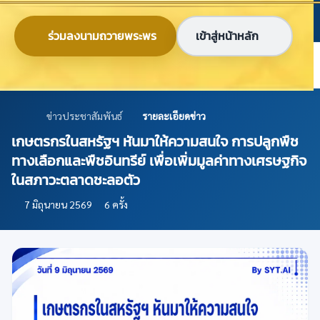
ข้ามไปยังเนื้อหาหลัก
ก
ก
ก
ไทย
EN
ร่วมลงนามถวายพระพร
เข้าสู่หน้าหลัก
ศูนย์ข้อมูลเกษตรแห่งชาติ
ข่าวประชาสัมพันธ์
รายละเอียดข่าว
เกษตรกรในสหรัฐฯ หันมาให้ความสนใจ การปลูกพืช
ทางเลือกและพืชอินทรีย์ เพื่อเพิ่มมูลค่าทางเศรษฐกิจ
ในสภาวะตลาดชะลอตัว
7 มิถุนายน 2569
6 ครั้ง