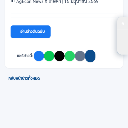
📢 AgEcon News X เกษดา | 15 มิถุนายน 2569
ก
ปร
อ่านข่าวต้นฉบับ
ปร
ตัว
แชร์ข่าวนี้:
กลับหน้าข่าวทั้งหมด