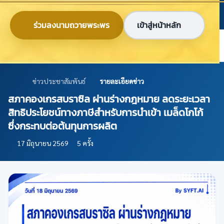
ข้ามไปยังเนื้อหาหลัก
ก
ก
ก
ไทย
EN
ร่วมลงนามถวายพระพร
เข้าสู่หน้าหลัก
ศูนย์ข้อมูลเกษตรแห่งชาติ
ข่าวประชาสัมพันธ์
รายละเอียดข่าว
สภาคองเกรสบราซิล ผ่านร่างกฎหมาย ลดระยะเวลา
สิทธิประโยชน์ทางภาษีสำหรับการนำเข้า เมล็ดโกโก้
ซึ่งกระทบต่อต้นทุนการผลิต
17 มิถุนายน 2569
5 ครั้ง