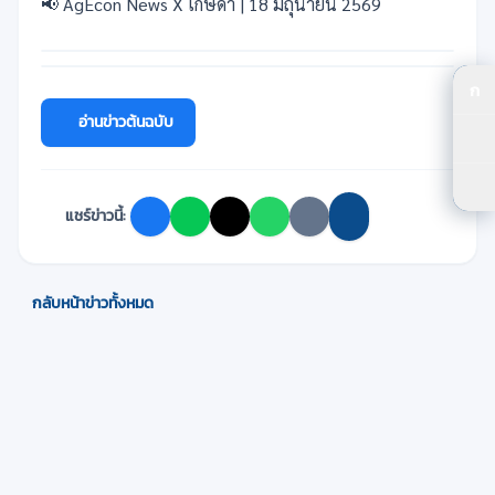
📢 AgEcon News X เกษดา | 18 มิถุนายน 2569
ก
ปร
อ่านข่าวต้นฉบับ
ปร
ตัว
แชร์ข่าวนี้:
กลับหน้าข่าวทั้งหมด