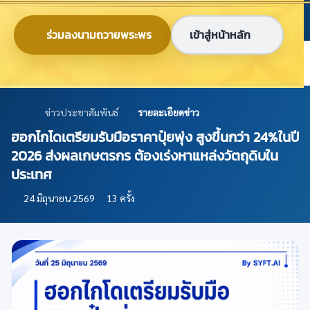
ข้ามไปยังเนื้อหาหลัก
ก
ก
ก
ไทย
EN
ร่วมลงนามถวายพระพร
เข้าสู่หน้าหลัก
ศูนย์ข้อมูลเกษตรแห่งชาติ
ข่าวประชาสัมพันธ์
รายละเอียดข่าว
ฮอกไกโดเตรียมรับมือราคาปุ๋ยพุ่ง สูงขึ้นกว่า 24%ในปี
2026 ส่งผลเกษตรกร ต้องเร่งหาแหล่งวัตถุดิบใน
ประเทศ
24 มิถุนายน 2569
13 ครั้ง