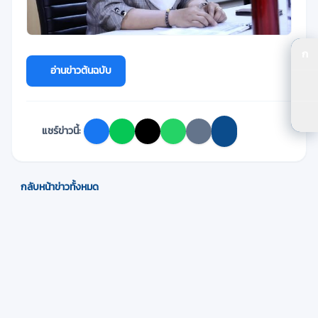
ก
ปร
อ่านข่าวต้นฉบับ
ปร
ตัว
แชร์ข่าวนี้:
กลับหน้าข่าวทั้งหมด