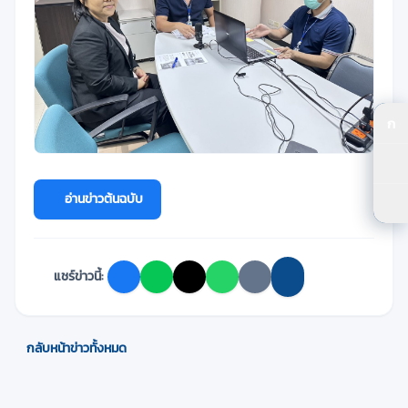
ก
ปร
ปร
อ่านข่าวต้นฉบับ
ตัว
แชร์ข่าวนี้:
กลับหน้าข่าวทั้งหมด