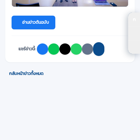
ก
อ่านข่าวต้นฉบับ
ปร
ปร
แชร์ข่าวนี้:
ตัว
กลับหน้าข่าวทั้งหมด