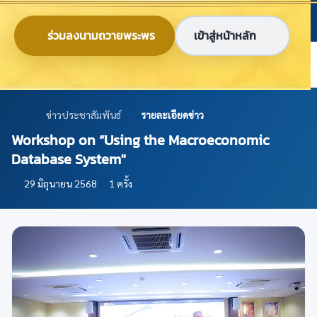
ข้ามไปยังเนื้อหาหลัก
ก
ก
ก
ไทย
EN
ร่วมลงนามถวายพระพร
เข้าสู่หน้าหลัก
ศูนย์ข้อมูลเกษตรแห่งชาติ
ข่าวประชาสัมพันธ์
รายละเอียดข่าว
Workshop on “Using the Macroeconomic
Database System"
29 มิถุนายน 2568
1 ครั้ง