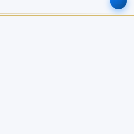
ติดต่อเรา
0-2579-8161
nabc@nabc.go.th
จันทร์ - ศุกร์ 08.30 - 16.30 น.
0
0
0
0
วันนี้
สัปดาห์นี้
เดือนนี้
ทั้งหมด