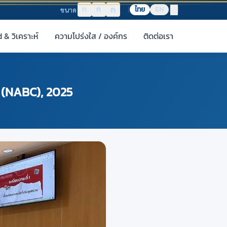
ก
ก
ก
ไทย
EN
ขนาด
& วิเคราะห์
ความโปร่งใส / องค์กร
ติดต่อเรา
r (NABC), 2025