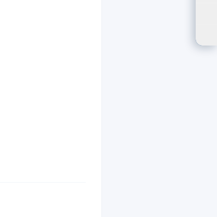
ปรั
ตัว