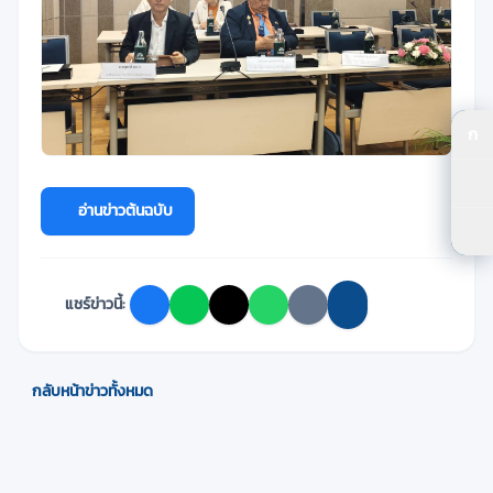
ก
ปร
ปร
อ่านข่าวต้นฉบับ
ตัว
แชร์ข่าวนี้:
กลับหน้าข่าวทั้งหมด