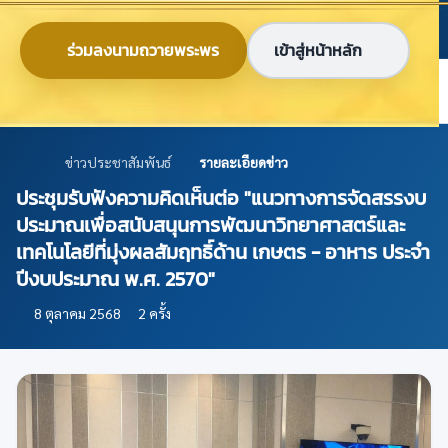
ข้ามไปยังเนื้อหาหลัก
ก
ก
ก
ไทย
EN
ร่วมลงนามถวายพระพร
เข้าสู่หน้าหลัก
ศูนย์ข้อมูลเกษตรแห่งชาติ
ข่าวประชาสัมพันธ์
รายละเอียดข่าว
ประชุมรับฟังความคิดเห็นต่อ "แนวทางการจัดสรรงบ
ประมาณเพื่อสนับสนุนการพัฒนาวิทยาศาสตร์และ
เทคโนโลยีที่มุ่งผลสัมฤทธิ์ด้าน เกษตร - อาหาร ประจำ
ปีงบประมาณ พ.ศ. 2570"
8 ตุลาคม 2568
2 ครั้ง