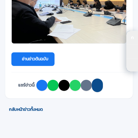
ก
ปร
ปร
อ่านข่าวต้นฉบับ
ตัว
แชร์ข่าวนี้:
กลับหน้าข่าวทั้งหมด