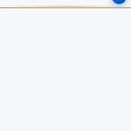
ศูนย์ข้อมูลเกษตรแห่งชาติ
สำนักงานเศรษฐกิจการเกษตร
เกี่ยวกับเรา
บริการข้อมูล
เกี่ยวกับ NABC
บัญชีข้อมูลเกษตรแห่งชาติ
วิสัยทัศน์ / พันธกิจ
Open Data Catalog
โครงสร้างหน่วยงาน
Dashboard จังหวัด
คณะอนุกรรมการจัดการข้อมูล
API Service