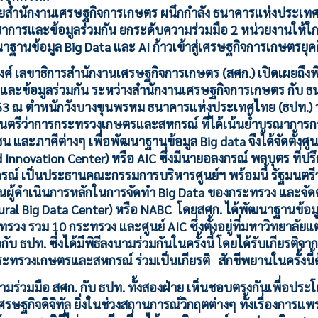
ยสำนักงานเศรษฐกิจการเกษตร ผนึกกำลัง ธนาคารแห่งประเทศ
าการและข้อมูลร่วมกัน ยกระดับความร่วมมือ 2 หน่วยงานให้ใก
นาฐานข้อมูล Big Data และ AI ก้าวเข้าสู่เศรษฐกิจการเกษตรยุคด
งศ์ เลขาธิการสำนักงานเศรษฐกิจการเกษตร (สศก.) เปิดเผยถึงพ
รและข้อมูลร่วมกัน ระหว่างสำนักงานเศรษฐกิจการเกษตร กับ
2563 ณ ตำหนักวังบางขุนพรหม ธนาคารแห่งประเทศไทย (ธปท.)
ัฐมนตรีว่าการกระทรวงเกษตรและสหกรณ์ ที่ได้เน้นย้ำบูรณาการ
ละภาคีต่างๆ เพื่อพัฒนาฐานข้อมูล Big data จึงได้จัดตั้งศ
 Innovation Center) หรือ AIC ซึ่งมีนายอลงกรณ์ พลบุตร ที่ปร
์ เป็นประธานคณะกรรมการบริหารศูนย์ฯ พร้อมนี้ รัฐมนตร
นผู้ดำเนินการหลักในการจัดทำ Big Data ของกระทรวง และจัดตั
tural Big Data Center) หรือ NABC โดยสศก. ได้พัฒนาฐานข้อมู
รวม 10 กระทรวง และศูนย์ AIC ซึ่งตั้งอยู่ที่มหาวิทยาลัยแต่ล
ับ ธปท. ซึ่งได้มีพิธีลงนามร่วมกันในครั้งนี้ โดยได้รับเกียรติจ
ะทรวงเกษตรและสหกรณ์ ร่วมเป็นเกียรติ สักขีพยานในครั้งนี้
มร่วมมือ สศก. กับ ธปท. ทั้งสองฝ่าย เห็นชอบตรงกันเพื่อปร
ศรษฐกิจดิจิทัล ยิ่งในช่วงสถานการณ์วิกฤตต่างๆ ทั้งเรื่องการ