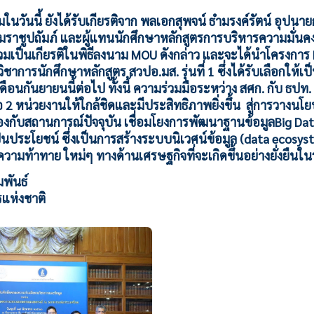
ในวันนี้ ยังได้รับเกียรติจาก พลเอกสุพจน์ ธำมรงค์รัตน์ อุปน
ชูปถัมภ์ และผู้แทนนักศึกษาหลักสูตรการบริหารความมั่นคงส
ข้าร่วมเป็นเกียรติในพิธีลงนาม MOU ดังกล่าว และจะได้นำโครงกา
ชาการนักศึกษาหลักสูตร สวปอ.มส. รุ่นที่ 1 ซึ่งได้รับเลือกให้
ือนกันยายนนี้ต่อไป ทั้งนี้ ความร่วมมือระหว่าง สศก. กับ ธปท.
 2 หน่วยงานให้ใกล้ชิดและมีประสิทธิภาพยิ่งขึ้น สู่การวาง
กับสถานการณ์ปัจจุบัน เชื่อมโยงการพัฒนาฐานข้อมูลBig Data 
เป็นประโยชน์ ซึ่งเป็นการสร้างระบบนิเวศน์ข้อมูล (data ecosy
บความท้าทาย ใหม่ๆ ทางด้านเศรษฐกิจที่จะเกิดขึ้นอย่างยั่งยืน
มพันธ์
รแห่งชาติ