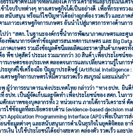
ธรรมชาติที่ไม่อาจหลีกเลี่ยงได้ การวิเคราะห์และประเมินเศร
าใจบริบทต่างๆ ทางเศรษฐกิจได้เป็นอย่างดี เพื่อที่กระทรวงเ
 สนับสนุน หรือแก้ไขปัญหาได้อย่างถูกต้อง รวดเร็ว และภาคส่
ิดตามภาวะเศรษฐกิจการเกษตร อันนำไปสู่มาตรการทางด้านการเง
ต่อไปว่า “สศก. ในฐานะองค์กรชี้นำการพัฒนาภาคเกษตรและศู
้องพัฒนาการจัดทำข้อมูลสารสนเทศการเกษตร และ Big Data อย
ยวกับภาคเกษตร รวมถึงข้อมูลดัชนีผลผลิตและราคาสินค้าเกษตรทั้
 คือ พืช ปศุสัตว์ ประมง รวมมากกว่า 30 สินค้า เพื่อประโยชน์
จการเกษตรของประเทศ ตลอดจนการแลกเปลี่ยนความรู้ในการพ
ะยุกต์ใช้เครื่องมือ ปัญญาประดิษฐ์ (Artificial Intelligence : 
งเศรษฐกิจการเกษตรให้มีความรวดเร็ว สมบูรณ์ และแม่นยำ”
 ผู้ว่าการธนาคารแห่งประเทศไทย กล่าวว่า “ทาง ธปท. ยินดีที่จะ
นที่ ธปท. เป็นผู้จัดเก็บและจัดทำ เพื่อประโยชน์ของ สศก. ในก
มศักยภาพของบุคลากรทั้ง 2 หน่วยงาน ภายใต้การวิเคราะห์ ต
ใช้ข้อมูลที่ละเอียดรอบด้าน (evidence-based decision ma
ัฒนา Application Programming Interface (API) เพื่อเป็นการส
นข้อมูลต่างๆ และสนับสนุนการดำเนินธุรกิจในยุคดิจิตอล อาทิ
านการเงิน ไปใช้ประโยชน์ได้อย่างสะดวก คล่องตัว รวดเร็ว และป