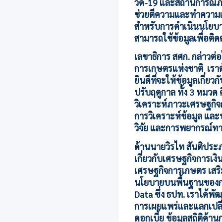
วิด-19 และสถานการณ์ภัย
ช่วยตีความและทำความเข้
สำหรับการดำเนินนโยบาย
สามารถใช้ข้อมูลเพื่อต
เลขาธิการ สศก. กล่าว
การเกษตรแห่งชาติ เราต
ยินดีที่จะให้ข้อมูลเกี่
ปรับฤดูกาล ทั้ง 3 หมวด
วิเคราะห์ภาวะเศรษฐกิ
การวิเคราะห์ข้อมูล และปร
วิจัย และการพยากรณ์ทา
ด้านนายวิรไท สันติประภพ
เกี่ยวกับเศรษฐกิจการเงิ
เศรษฐกิจการเกษตร เสริ
นโยบายบนพื้นฐานของการ
Data ซึ่ง ธปท. เราได้พ
การเผยแพร่และแลกเปลี่ย
ดอกเบี้ย ข้อมูลสถิติด้