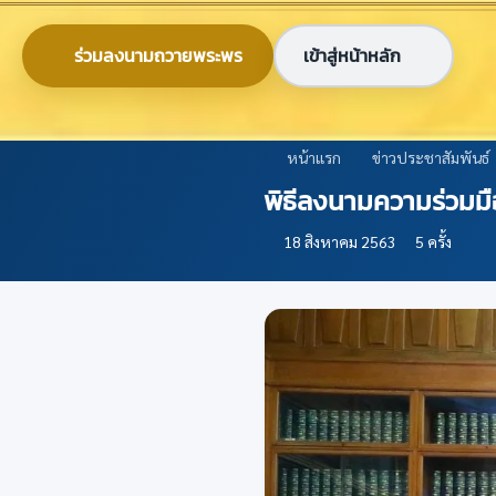
ข้ามไปยังเนื้อหาหลัก
0-2579-8161
nabc@nabc.go.th
ร่วมลงนามถวายพระพร
เข้าสู่หน้าหลัก
ศูนย์ข้อมูลเกษตรแห่งชาติ
National Agricultural Big Data Center
หน้าแรก
ข่าวประชาสัมพันธ์
พิธีลงนามความร่วมมื
18 สิงหาคม 2563
5 ครั้ง