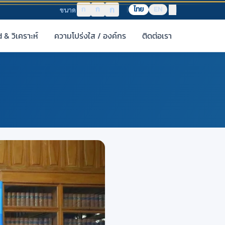
ก
ก
ก
ไทย
EN
ขนาด
& วิเคราะห์
ความโปร่งใส / องค์กร
ติดต่อเรา