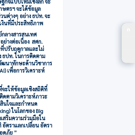
ษฐกิจแบบใหม่เชิงลึก จะ
กษตรฯ จะได้ข้อมูล
วนต่างๆ อย่าง ธปท. จะ
ินที่มีประสิทธิภาพ
ก
ปร
นย์กลางสารสนเทศ
่างต่อเนื่อง สศก.
ปรั
งที่ปรับฤดูกาลและไม่
ของ ธปท. ในการติดตาม
ตัว
ัฒนาทักษะด้านวิชาการ
AI) เพื่อการวิเคราะห์
ให้ข้อมูลเชิงสถิติที่
ารติดตามวิเคราะห์ภาวะ
ัดสินใจและกำหนด
king) ในโลกของ Big
่งเสริมความร่วมมือใน
 อัตราแลกเปลี่ยน อัตรา
ลอดภัย ”