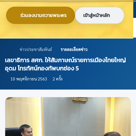
ข้ามไปยังเนื้อหาหลัก
ก
ก
ก
ไทย
EN
ร่วมลงนามถวายพระพร
เข้าสู่หน้าหลัก
ศูนย์ข้อมูลเกษตรแห่งชาติ
ข่าวประชาสัมพันธ์
รายละเอียดข่าว
เลขาธิการ สศก. ให้สัมภาษณ์รายการเมืองไทยใหญ่
อุดม โทรทัศน์กองทัพบกช่อง 5
10 พฤศจิกายน 2563
2 ครั้ง