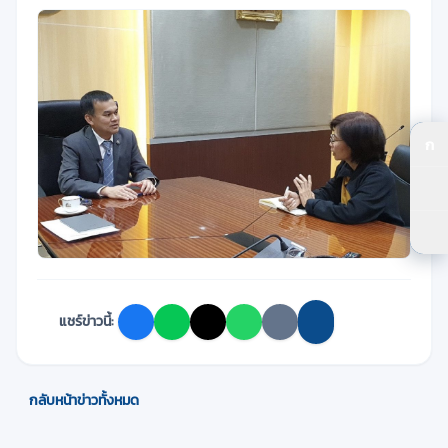
ก
ปร
ปร
ตัว
แชร์ข่าวนี้:
กลับหน้าข่าวทั้งหมด