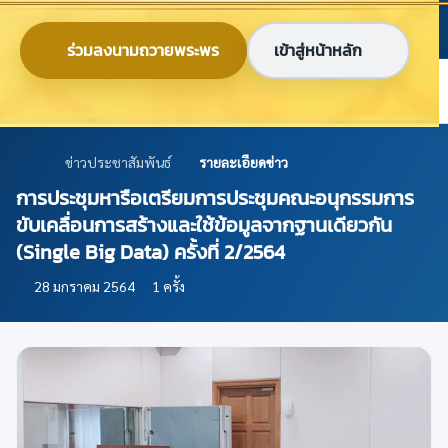
ข้ามไปยังเนื้อหาหลัก
ก
ก
ก
ไทย
EN
ร่วมลงนามถวายพระพร
เข้าสู่หน้าหลัก
ศูนย์ข้อมูลเกษตรแห่งชาติ
ข่าวประชาสัมพันธ์
รายละเอียดข่าว
การประชุมหารือเตรียมการประชุมคณะอนุกรรมการ
ขับเคลื่อนการสร้างและใช้ข้อมูลจากฐานเดียวกัน
(Single Big Data) ครั้งที่ 2/2564
28 มกราคม 2564
1 ครั้ง