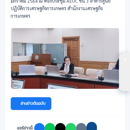
มกราคม 2564 ณ ห้องประชุม AEOC ชั้น 3 อาคารศูนย์
ปฏิบัติการเศรษฐกิจการเกษตร สำนักงานเศรษฐกิจ
การเกษตร
ก
ปร
ปร
ตัว
อ่านข่าวต้นฉบับ
แชร์ข่าวนี้: