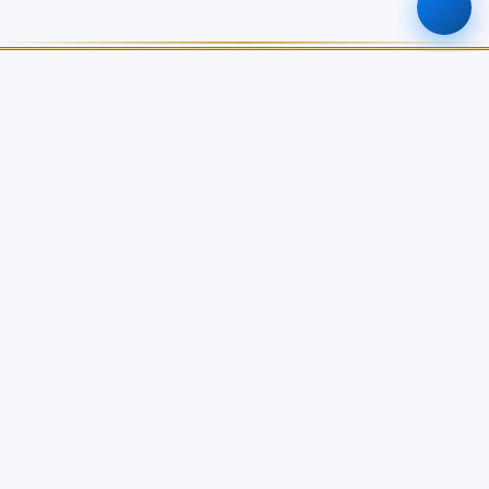
ศูนย์ข้อมูลเกษตรแห่งชาติ
สำนักงานเศรษฐกิจการเกษตร
เกี่ยวกับเรา
บริการข้อมูล
เกี่ยวกับ NABC
บัญชีข้อมูลเกษตรแห่งชาติ
วิสัยทัศน์ / พันธกิจ
Open Data Catalog
โครงสร้างหน่วยงาน
Dashboard จังหวัด
คณะอนุกรรมการจัดการข้อมูล
API Service