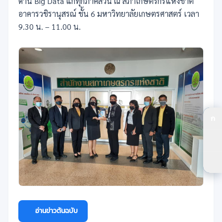
ด้าน Big Data แก่ทุกภาคส่วน ณ สภาเกษตรกรแห่งชาติ
อาคารวชิรานุสรณ์ ชั้น 6 มหาวิทยาลัยเกษตรศาสตร์ เวลา
9.30 น. – 11.00 น.
ก
ปร
ปร
ตัว
อ่านข่าวต้นฉบับ