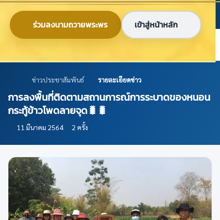
ข้ามไปยังเนื้อหาหลัก
ก
ก
ก
ไทย
EN
ร่วมลงนามถวายพระพร
เข้าสู่หน้าหลัก
ศูนย์ข้อมูลเกษตรแห่งชาติ
ข่าวประชาสัมพันธ์
รายละเอียดข่าว
การลงพื้นที่ติดตามสถานการณ์การระบาดของหนอน
กระทู้ข้าวโพดลายจุด🐛🐛
11 มีนาคม 2564
2 ครั้ง