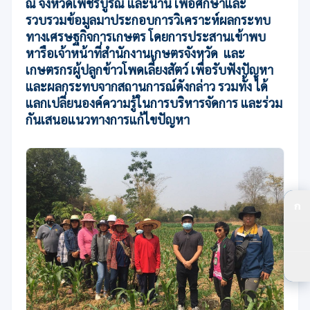
ณ จังหวัดเพชรบูรณ์ และน่าน เพื่อศึกษาและ
รวบรวมข้อมูลมาประกอบการวิเคราะห์ผลกระทบ
ทางเศรษฐกิจการเกษตร โดยการประสานเข้าพบ
หารือเจ้าหน้าที่สำนักงานเกษตรจังหวัด และ
เกษตรกรผู้ปลูกข้าวโพดเลี้ยงสัตว์ เพื่อรับฟังปัญหา
และผลกระทบจากสถานการณ์ดังกล่าว รวมทั้ง ได้
แลกเปลี่ยนองค์ความรู้ในการบริหารจัดการ และร่วม
กันเสนอแนวทางการแก้ไขปัญหา
ก
ปร
ปร
ตัว