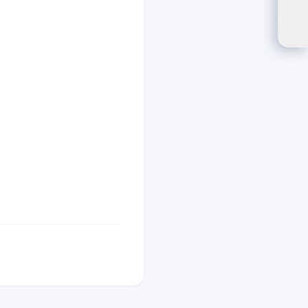
ปรั
ตัว