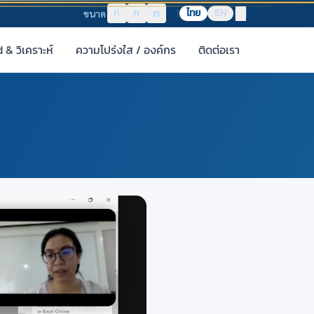
ก
ก
ก
ไทย
EN
ขนาด
& วิเคราะห์
ความโปร่งใส / องค์กร
ติดต่อเรา