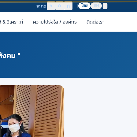
ก
ก
ก
ไทย
EN
ขนาด
& วิเคราะห์
ความโปร่งใส / องค์กร
ติดต่อเรา
สังคม "