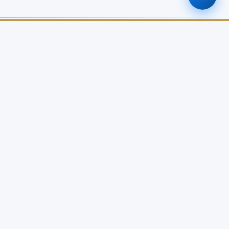
ติดต่อเรา
0-2579-8161
nabc@nabc.go.th
จันทร์ - ศุกร์ 08.30 - 16.30 น.
0
0
0
0
วันนี้
สัปดาห์นี้
เดือนนี้
ทั้งหมด