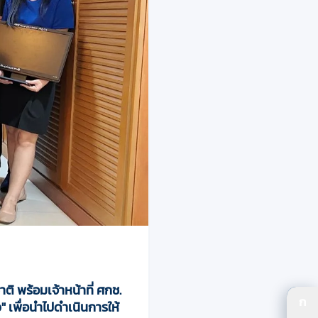
ิ พร้อมเจ้าหน้าที่ ศกช.
ก
ว" เพื่อนำไปดำเนินการให้
ปร