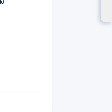
ไป
ปรั
ตัว