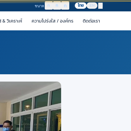
ก
ก
ก
ไทย
EN
ขนาด
& วิเคราะห์
ความโปร่งใส / องค์กร
ติดต่อเรา