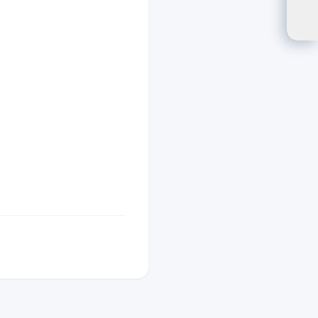
ปรั
ตัว