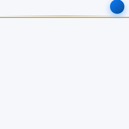
ศูนย์ข้อมูลเกษตรแห่งชาติ
สำนักงานเศรษฐกิจการเกษตร
เกี่ยวกับเรา
บริการข้อมูล
เกี่ยวกับ NABC
บัญชีข้อมูลเกษตรแห่งชาติ
วิสัยทัศน์ / พันธกิจ
Open Data Catalog
โครงสร้างหน่วยงาน
Dashboard จังหวัด