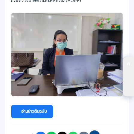
กระทรวงเกษตรและสหกรณ์ (HOPE)
ก
ปร
ปร
ตัว
อ่านข่าวต้นฉบับ