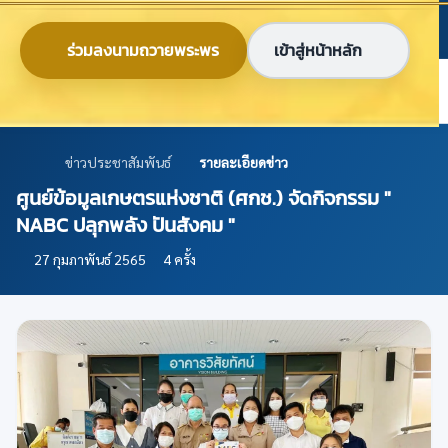
ข้ามไปยังเนื้อหาหลัก
ก
ก
ก
ไทย
EN
ร่วมลงนามถวายพระพร
เข้าสู่หน้าหลัก
ศูนย์ข้อมูลเกษตรแห่งชาติ
ข่าวประชาสัมพันธ์
รายละเอียดข่าว
ศูนย์ข้อมูลเกษตรแห่งชาติ (ศกช.) จัดกิจกรรม "
NABC ปลุกพลัง ปันสังคม "
27 กุมภาพันธ์ 2565
4 ครั้ง