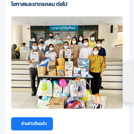
โอกาสและขาดแคลน ต่อไป
ก
ปร
ปร
ตัว
อ่านข่าวต้นฉบับ