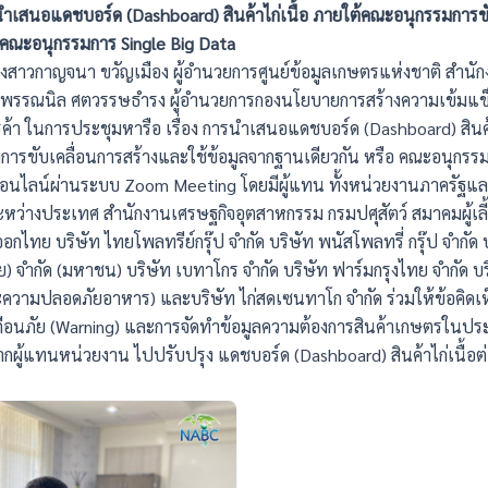
รนำเสนอแดชบอร์ด (Dashboard) สินค้าไก่เนื้อ ภายใต้คณะอนุกรรมการขั
อ คณะอนุกรรมการ Single Big Data
งสาวกาญจนา ขวัญเมือง ผู้อำนวยการศูนย์ข้อมูลเกษตรแห่งชาติ สำน
พรรณนิล ศตวรรษธำรง ผู้อำนวยการกองนโยบายการสร้างความเข้มแข็
้า ในการประชุมหารือ เรื่อง การนำเสนอแดชบอร์ด (
Dashboard)
สิน
ารขับเคลื่อนการสร้างและใช้ข้อมูลจากฐานเดียวกัน หรือ คณะอนุกร
ออนไลน์ผ่านระบบ
Zoom Meeting
โดยมีผู้แทน ทั้งหน่วยงานภาครัฐแล
ว่างประเทศ สำนักงานเศรษฐกิจอุตสาหกรรม กรมปศุสัตว์ สมาคมผู้เลี้ยงไก
่งออกไทย บริษัท ไทยโพลทรีย์กรุ๊ป จำกัด บริษัท พนัสโพลทรี่ กรุ๊ป จำกั
) จำกัด (มหาชน) บริษัท เบทาโกร จำกัด บริษัท ฟาร์มกรุงไทย จํากัด บร
และความปลอดภัยอาหาร) และบริษัท ไก่สดเซนทาโก จำกัด ร่วมให้ข้อค
อนภัย (
Warning)
และการจัดทำข้อมูลความต้องการสินค้าเกษตรในปร
ากผู้แทนหน่วยงาน ไปปรับปรุง แดชบอร์ด (
Dashboard)
สินค้าไก่เนื้อ