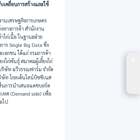
บเคลื่อนการสร้างและใช้
ักงานเศรษฐกิจการเกษตร
งทางการค้า สำนักงาน
ค้าไก่เนื้อ ในฐานะฝ่าย
รมการ
Single Big Data
ซึ่ง
ะเอกชน ได้แก่ กรมการค้า
ก
่พันธุ์ สมาคมผู้เลี้ยงไก่
ปร
ด บริษัท ฉวีวรรณฟาร์ม จำกัด
ปรั
ิษัท โกลเด้นไลน์บิซซิเนส
ิดเห็นการนำเสนอแดชบอร์ด
ตัว
ะเทศ (
Demand side)
เพื่อ
ต่อไป