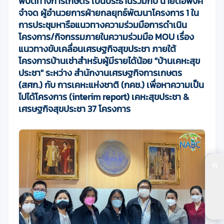
พิบัติทางการเกษตร เป็นประธานร่วมกับ นายต่อพงศ์
จำจด ผู้อำนวยการฝ่ายกลยุทธ์พัฒนาโครงการ 1 ใน
การประชุมหารือแนวทางความร่วมมือการดำเนิน
โครงการ/กิจกรรมภายในความร่วมมือ MOU
เรื่อง
แนวทางขับเคลื่อนเศรษฐกิจสุขประชา ภายใต้
โครงการบ้านเช่าสำหรับผู้มีรายได้น้อย "บ้านเคหะสุข
ประชา" ระหว่าง สำนักงานเศรษฐกิจการเกษตร
(สศก.) กับ การเคหะแห่งชาติ (กคช.) เพื่อหาความเป็น
ไปได้โครงการ (interim report) เคหะสุขประชา &
เศรษฐกิจสุขประชา 37 โครงการ
ก
ปร
ปร
ตัว