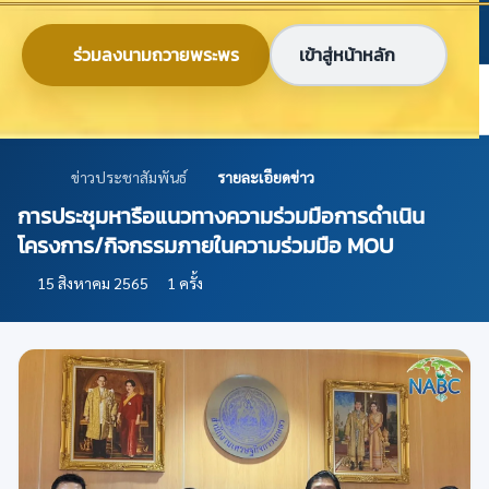
ข้ามไปยังเนื้อหาหลัก
ก
ก
ก
ไทย
EN
ร่วมลงนามถวายพระพร
เข้าสู่หน้าหลัก
ศูนย์ข้อมูลเกษตรแห่งชาติ
ข่าวประชาสัมพันธ์
รายละเอียดข่าว
การประชุมหารือแนวทางความร่วมมือการดำเนิน
โครงการ/กิจกรรมภายในความร่วมมือ MOU
15 สิงหาคม 2565
1 ครั้ง