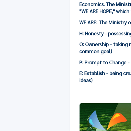
Economics. The Ministr
"WE ARE HOPE," which
WE ARE: The Ministry o
H: Honesty - possessin
O: Ownership - taking 
common goal)
P: Prompt to Change - 
E: Establish - being cr
ideas)