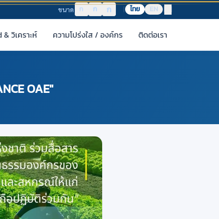
ก
ก
ก
ไทย
EN
ขนาด
& วิเคราะห์
ความโปร่งใส / องค์กร
ติดต่อเรา
LANCE OAE"