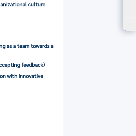
ปร
anizational culture
ปรั
ตัว
ing as a team towards a
accepting feedback)
tion with innovative