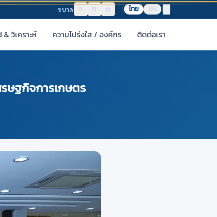
ก
ก
ก
ไทย
EN
ขนาด
& วิเคราะห์
ความโปร่งใส / องค์กร
ติดต่อเรา
์เศรษฐกิจการเกษตร