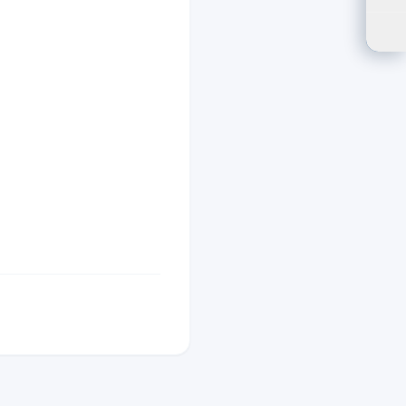
ปรั
ตัว