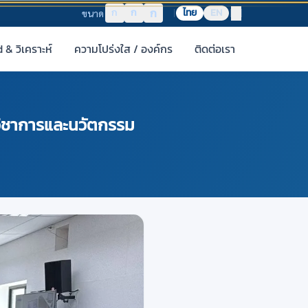
ก
ก
ก
ไทย
EN
ขนาด
& วิเคราะห์
ความโปร่งใส / องค์กร
ติดต่อเรา
รวิชาการและนวัตกรรม