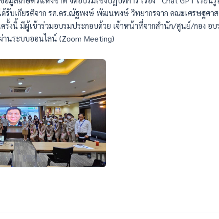
์ข้อมูลเกษตรแห่งชาติ จัดอบรมเชิงปฏิบัติการ เรื่อง “Chat GPT เรียนรู้
้รับเกียรติจาก รศ.ดร.ณัฐพงษ์ พัฒนพงษ์ วิทยากรจาก คณะเศรษฐศาส
้งนี้ มีผู้เข้าร่วมอบรมประกอบด้วย เจ้าหน้าที่จากสำนัก/ศูนย์/กอง อบ
ผ่านระบบออนไลน์ (Zoom Meeting)