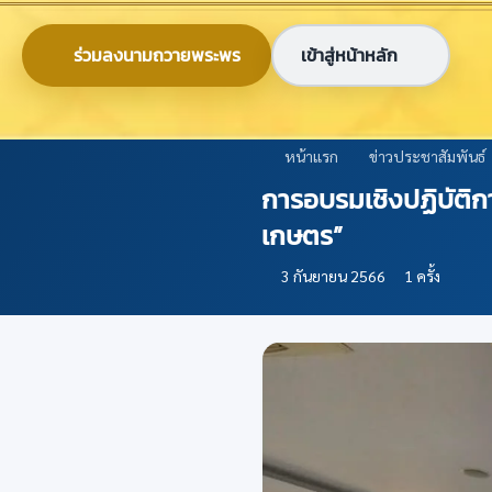
ข้ามไปยังเนื้อหาหลัก
0-2579-8161
nabc@nabc.go.th
ร่วมลงนามถวายพระพร
เข้าสู่หน้าหลัก
ศูนย์ข้อมูลเกษตรแห่งชาติ
National Agricultural Big Data Center
หน้าแรก
ข่าวประชาสัมพันธ์
การอบรมเชิงปฏิบัติกา
เกษตร”
3 กันยายน 2566
1 ครั้ง