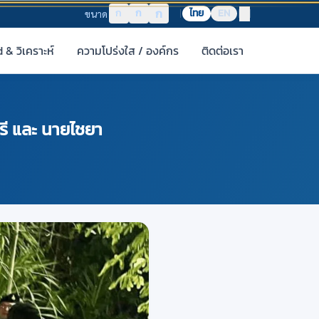
ก
ก
ก
ไทย
EN
ขนาด
& วิเคราะห์
ความโปร่งใส / องค์กร
ติดต่อเรา
รี และ นายไชยา