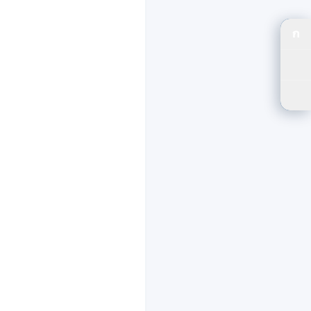
ก
ปร
ปรั
ตัว