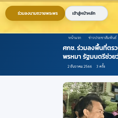
ข้ามไปยังเนื้อหาหลัก
0-2579-8161
nabc@nabc.go.th
ร่วมลงนามถวายพระพร
เข้าสู่หน้าหลัก
ศูนย์ข้อมูลเกษตรแห่งชาติ
National Agricultural Big Data Center
หน้าแรก
ข่าวประชาสัมพันธ์
ศกช. ร่วมลงพื้นที่ต
พรหมา รัฐมนตรีช่ว
2 ธันวาคม 2566
3 ครั้ง