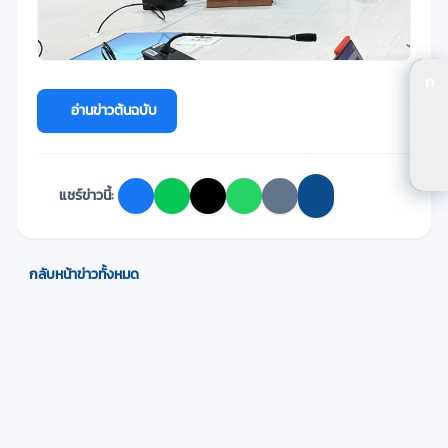
ก
ปร
อ่านข่าวต้นฉบับ
ปร
ตัว
แชร์ข่าวนี้:
กลับหน้าข่าวทั้งหมด