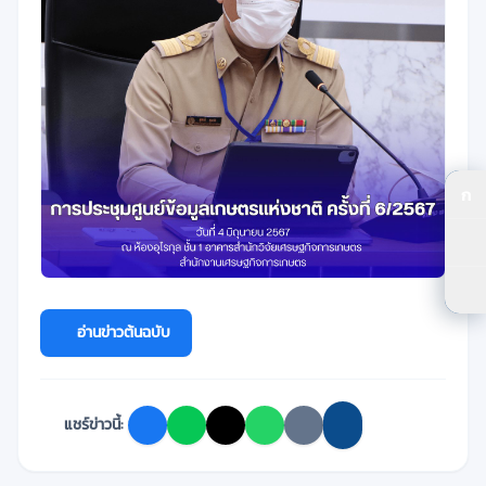
ก
ปร
ปร
ตัว
อ่านข่าวต้นฉบับ
แชร์ข่าวนี้: